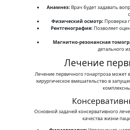
Анамнез:
Врач будет задавать воп
Физический осмотр:
Проверка п
Рентгенография:
Позволяет оцен
Магнитно-резонансная томогра
детального из
Лечение перв
Лечение первичного гонартроза может вк
хирургическое вмешательство в запущенн
комплексны
Консервативн
Основной задачей консервативного лече
качества жизни паци
Физиотерапия:
Упражнения, напр