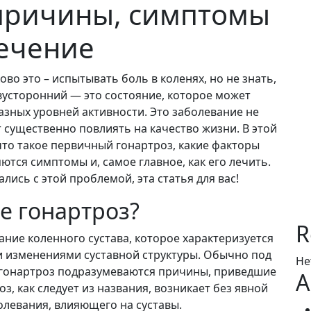
причины, симптомы
ечение
ово это – испытывать боль в коленях, но не знать,
вусторонний — это состояние, которое может
разных уровней активности. Это заболевание не
 существенно повлиять на качество жизни. В этой
что такое первичный гонартроз, какие факторы
ются симптомы и, самое главное, как его лечить.
лись с этой проблемой, эта статья для вас!
ое гонартроз?
R
ание коленного сустава, которое характеризуется
 изменениями суставной структуры. Обычно под
Не
гонартроз подразумеваются причины, приведшие
A
з, как следует из названия, возникает без явной
олевания, влияющего на суставы.