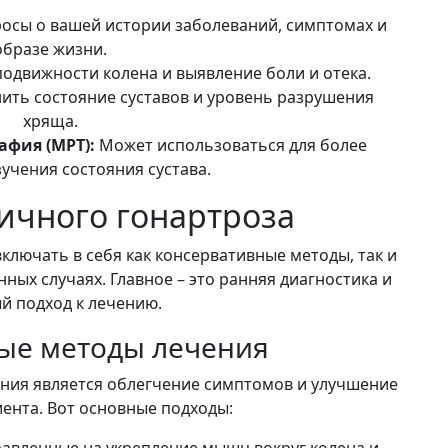
росы о вашей истории заболеваний, симптомах и
образе жизни.
одвижности колена и выявление боли и отека.
ить состояние суставов и уровень разрушения
хряща.
фия (МРТ):
Может использоваться для более
учения состояния сустава.
ичного гонартроза
лючать в себя как консервативные методы, так и
ых случаях. Главное – это ранняя диагностика и
й подход к лечению.
ые методы лечения
ния является облегчение симптомов и улучшение
ента. Вот основные подходы:
авленные на укрепление мышц вокруг колена и