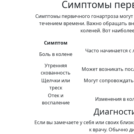
Симптомы перв
Симптомы первичного гонартроза могут 
течением времени. Важно обращать вн
коленей. Вот наиболе
Симптом
Часто начинается с 
Боль в колене
Утренняя
Может возникать посл
скованность
Щелчки или
Могут сопровождать 
треск
Отек и
Изменения в ко
воспаление
Диагност
Если вы замечаете у себя или своих близ
к врачу. Обычно д