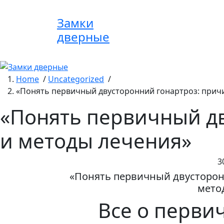
Skip
to
Замки
content
дверные
Home
/
Uncategorized
/
«Понять первичный двусторонний гонартроз: прич
«Понять первичный д
и методы лечения»
3
«Понять первичный двусторон
мето
Все о перви