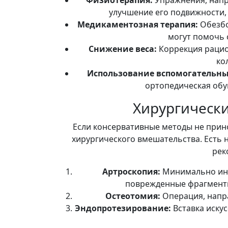
улучшение его подвижности,
Медикаментозная терапия:
Обезбо
могут помочь 
Снижение веса:
Коррекция рацио
ко
Использование вспомогательных
ортопедическая обу
Хирургическ
Если консервативные методы не прино
хирургического вмешательства. Есть 
рек
Артроскопия:
Минимально инв
поврежденные фрагменты
Остеотомия:
Операция, напра
Эндопротезирование:
Вставка искус