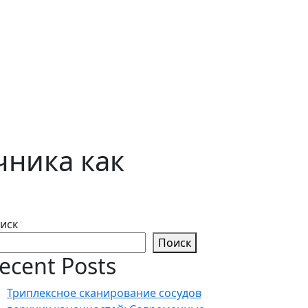
чника как
иск
Поиск
ecent Posts
Триплексное сканирование сосудов