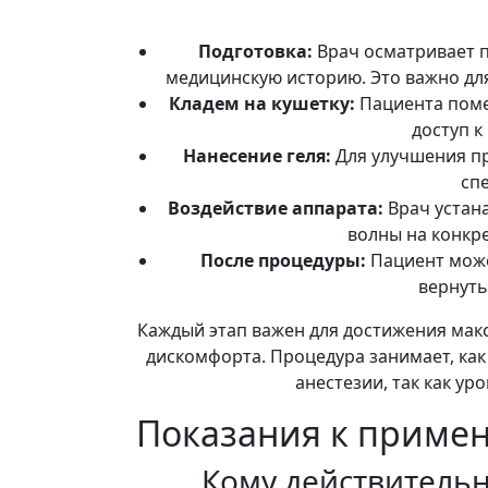
Подготовка:
Врач осматривает п
медицинскую историю. Это важно дл
Кладем на кушетку:
Пациента поме
доступ к
Нанесение геля:
Для улучшения пр
сп
Воздействие аппарата:
Врач устана
волны на конкр
После процедуры:
Пациент може
вернуть
Каждый этап важен для достижения ма
дискомфорта. Процедура занимает, как 
анестезии, так как у
Показания к приме
Кому действительн